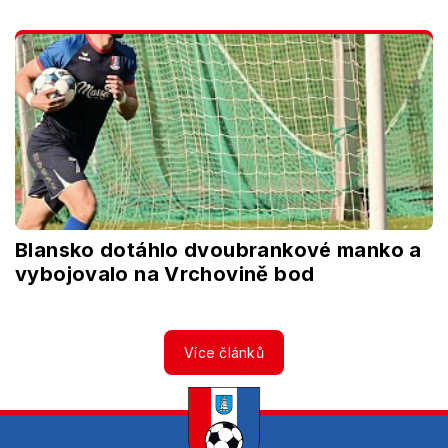
Blansko dotáhlo dvoubrankové manko a
vybojovalo na Vrchovině bod
Více článků