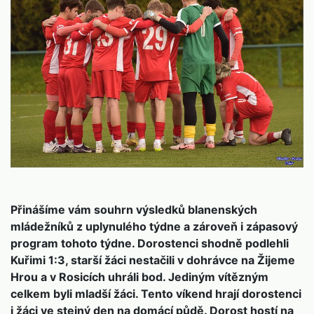
Přinášíme vám souhrn výsledků blanenských
mládežníků z uplynulého týdne a zároveň i zápasový
program tohoto týdne. Dorostenci shodně podlehli
Kuřimi 1:3, starší žáci nestačili v dohrávce na Žijeme
Hrou a v Rosicích uhráli bod. Jediným vítězným
celkem byli mladší žáci. Tento víkend hrají dorostenci
i žáci ve stejný den na domácí půdě. Dorost hostí na