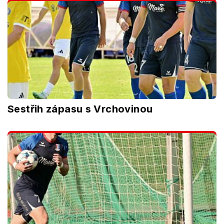
Sestřih zápasu s Vrchovinou