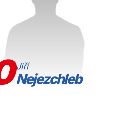
0
Jiří
Nejezchleb