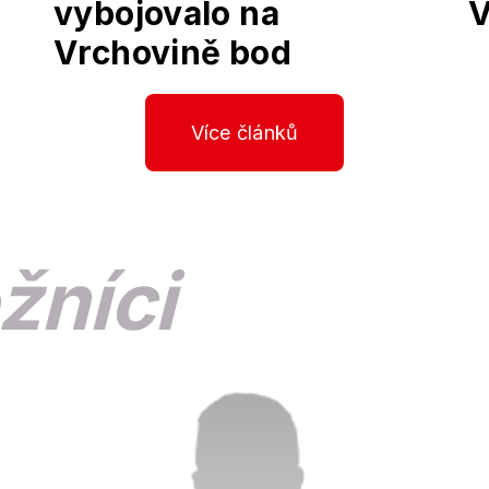
vybojovalo na
V
Vrchovině bod
Více článků
žníci