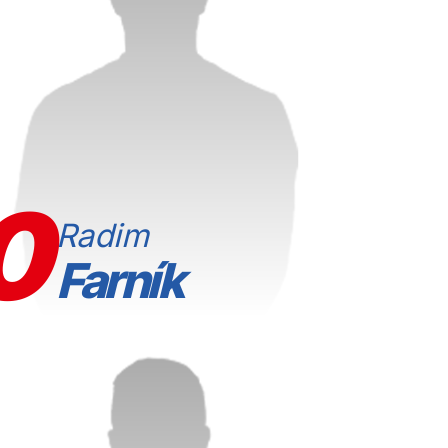
0
Radim
Farník