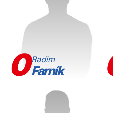
0
Radim
Farník