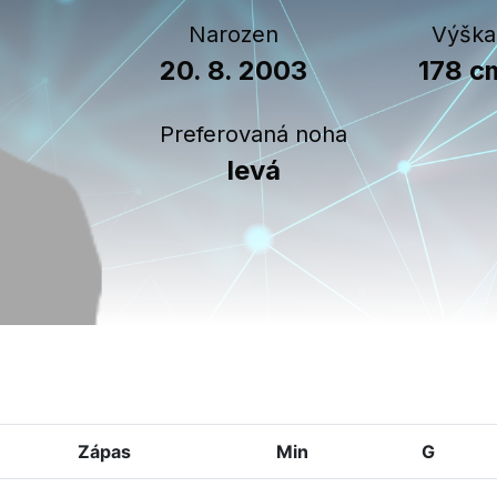
Narozen
Výška
20. 8. 2003
178 c
Preferovaná noha
levá
Zápas
Min
G