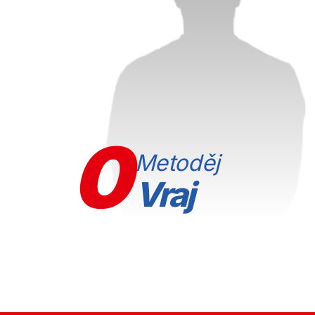
0
Metoděj
Vraj