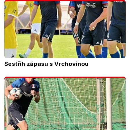
Sestřih zápasu s Vrchovinou