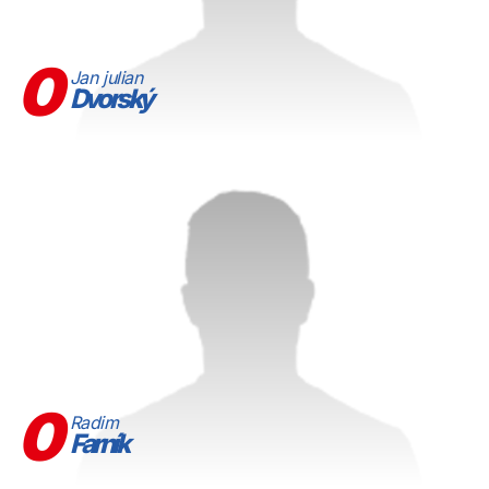
0
Jan julian
Dvorský
0
Radim
Farník