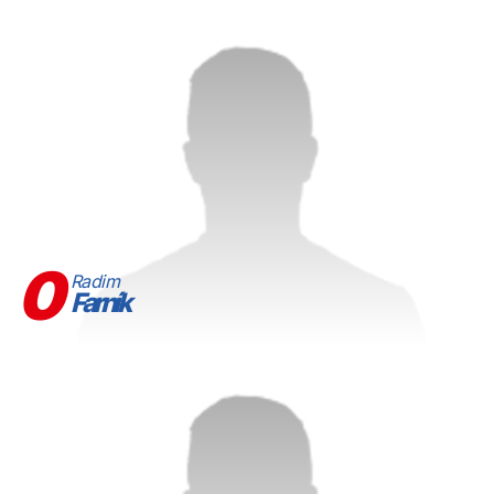
0
Radim
Farník