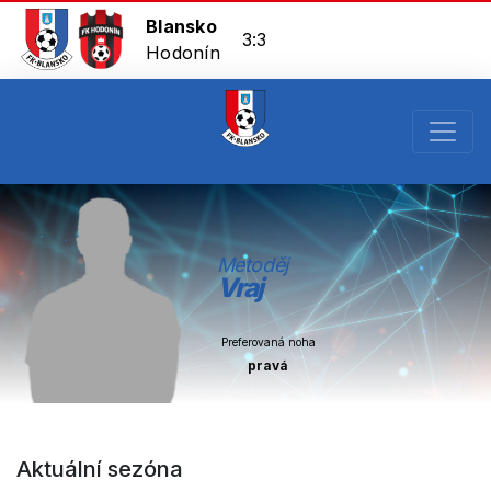
Blansko
3:3
Hodonín
Metoděj
Vraj
Preferovaná noha
pravá
Aktuální sezóna