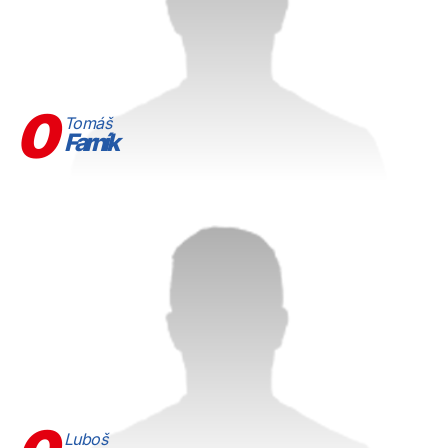
0
Tomáš
Farník
Luboš