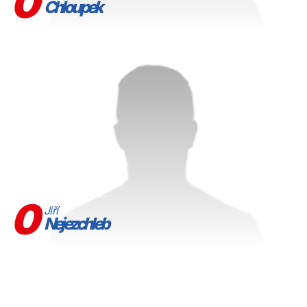
0
Chloupek
0
Jiří
Nejezchleb