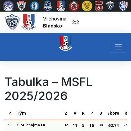
Vrchovina
2:2
Blansko
Tabulka – MSFL
2025/2026
P.
Tým
Z
V
R
P
B
Skóre
RG
1.
1. SC Znojmo FK
32
11
5
16
38
62:74
-12