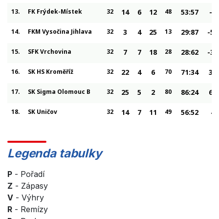
13.
FK Frýdek-Místek
32
14
6
12
48
53:57
-4
14.
FKM Vysočina Jihlava
32
3
4
25
13
29:87
-58
15.
SFK Vrchovina
32
7
7
18
28
28:62
-34
16.
SK HS Kroměříž
32
22
4
6
70
71:34
37
17.
SK Sigma Olomouc B
32
25
5
2
80
86:24
62
18.
SK Uničov
32
14
7
11
49
56:52
4
Legenda tabulky
P
- Pořadí
Z
- Zápasy
V
- Výhry
R
- Remízy