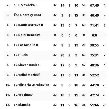
2.
1.FC Slovácko B
32
14
8
10
50
67:49
18
3.
ČSK Uherský Brod
32
9
8
15
35
40:49
-9
4.
FC Baník Ostrava B
32
19
6
7
63
71:41
30
5.
FC Dolní Benešov
0
0
0
0
0
0:0
0
6.
FC Fastav Zlín B
32
8
5
19
29
38:55
-17
7.
FC Hlučín
32
20
3
9
63
75:31
44
8.
FC Slovan Rosice
32
17
6
9
57
48:36
12
9.
FC Velké Meziříčí
32
13
6
13
45
52:52
0
10.
FC Viktoria Otrokovice
32
8
6
18
30
44:70
-26
11.
FC Vratimov
32
10
3
19
33
42:74
-32
12.
FK Blansko
32
11
5
16
38
51:66
-15