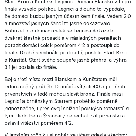
Start Brno a Konfeks Legnica. Domácí Blansko v boji o
finále vyzvalo polskou Legnici a dlouho to vypadalo,
že domácí budou jasným účastníkem finále. Vedení 2:0
a množství jasných šancí to jasně dokazovalo.
Bohužel pro domácí celek se Legnica dokázala
dvakrát šťastně prosadit a v následných penaltách
porazit domácí celek poměrem 4:2 a postoupit do
finále. Druhé semifinále proti sobě poslalo Start Brno
a Kunštát. Start svého soupeře jasně přehrál a výhra
3:1 jej poslala do finále.
Boj o třetí místo mezi Blanskem a Kunštátem měl
jednoznačný průběh. Domácí zvítězili 4:0 a po třech
prvenstvích v řadě mohou slavit bronz. Finále mezi
Legnicí a brněnským Startem proběhlo poměrně
jednoznačně, i přes dvojí snížení polských fotbalistů si
tým okolo Petra Švancary nenechal vzít prvenství a
oslavil vítězství poměrem 4:2.
V letošním ročníku si pohár za účast odesla všechny