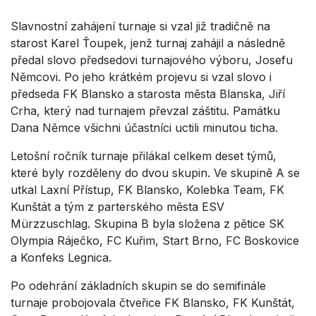
Slavnostní zahájení turnaje si vzal již tradičně na
starost Karel Ťoupek, jenž turnaj zahájil a následně
předal slovo předsedovi turnajového výboru, Josefu
Němcovi. Po jeho krátkém projevu si vzal slovo i
předseda FK Blansko a starosta města Blanska, Jiří
Crha, který nad turnajem převzal záštitu. Památku
Dana Němce všichni účastníci uctili minutou ticha.
Letošní ročník turnaje přilákal celkem deset týmů,
které byly rozděleny do dvou skupin. Ve skupině A se
utkal Laxní Přístup, FK Blansko, Kolebka Team, FK
Kunštát a tým z parterského města ESV
Mürzzuschlag. Skupina B byla složena z pětice SK
Olympia Ráječko, FC Kuřim, Start Brno, FC Boskovice
a Konfeks Legnica.
Po odehrání základních skupin se do semifinále
turnaje probojovala čtveřice FK Blansko, FK Kunštát,