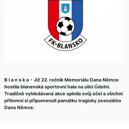
B l a n s k o - Již 22. ročník Memoriálu Dana Němce
hostila blanenská sportovní hala na ulici Údolní.
Tradičně vyhledávaná akce splnila svůj účel a všichni
přítomní si připomenuli památku tragicky zesnulého
Dana Němce.