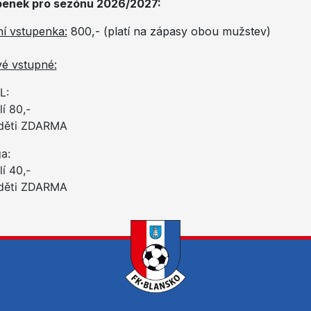
penek pro sezónu 2026
/2027:
í vstupenka:
800,- (platí na zápasy obou mužstev)
é vstupné:
L:
í 80,-
 děti ZDARMA
ga:
í 40,-
 děti ZDARMA