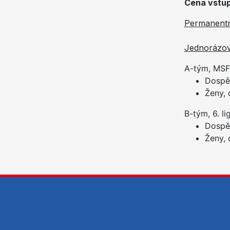
Cena vstu
Permanentn
Jednorázov
A-tým, MSF
Dospěl
Ženy,
B-tým, 6. li
Dospěl
Ženy,