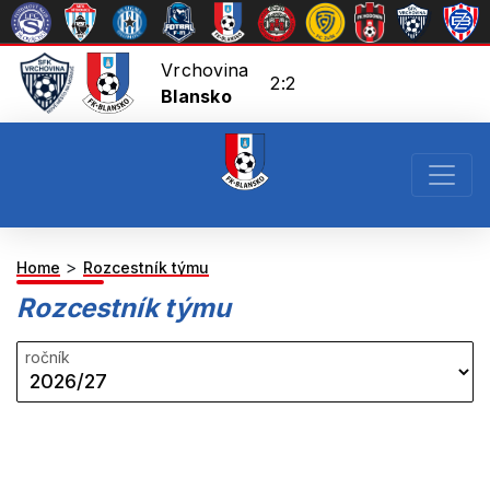
Vrchovina
2:2
Blansko
>
Home
Rozcestník týmu
Rozcestník týmu