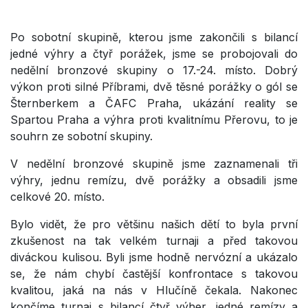
Po sobotní skupině, kterou jsme zakončili s bilancí
jedné výhry a čtyř porážek, jsme se probojovali do
nedělní bronzové skupiny o 17.-24. místo. Dobrý
výkon proti silné Příbrami, dvě těsné porážky o gól se
Šternberkem a ČAFC Praha, ukázání reality se
Spartou Praha a výhra proti kvalitnímu Přerovu, to je
souhrn ze sobotní skupiny.
V nedělní bronzové skupině jsme zaznamenali tři
výhry, jednu remízu, dvě porážky a obsadili jsme
celkové 20. místo.
Bylo vidět, že pro většinu našich dětí to byla první
zkušenost na tak velkém turnaji a před takovou
diváckou kulisou. Byli jsme hodně nervózní a ukázalo
se, že nám chybí častější konfrontace s takovou
kvalitou, jaká na nás v Hlučíně čekala.
Nakonec
končíme turnaj s bilancí čtyř výher, jedné remízy a