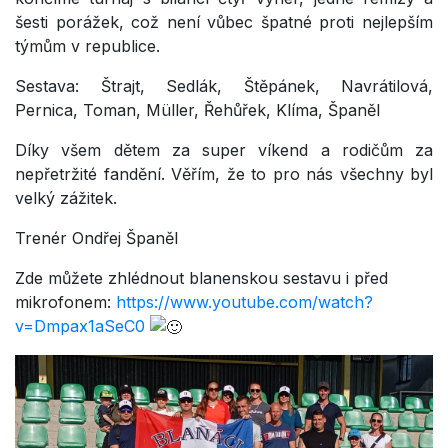
šesti porážek, což není vůbec špatné proti nejlepším
týmům v republice.
Sestava: Štrajt, Sedlák, Štěpánek, Navrátilová,
Pernica, Toman, Müller, Řehůřek, Klíma, Španěl
Díky všem dětem za super víkend a rodičům za
nepřetržité fandění.
Věřím, že to pro nás všechny byl
velký zážitek.
Trenér Ondřej Španěl
Zde můžete zhlédnout blanenskou sestavu i před
mikrofonem:
https://www.youtube.com/watch?
v=Dmpax1aSeC0