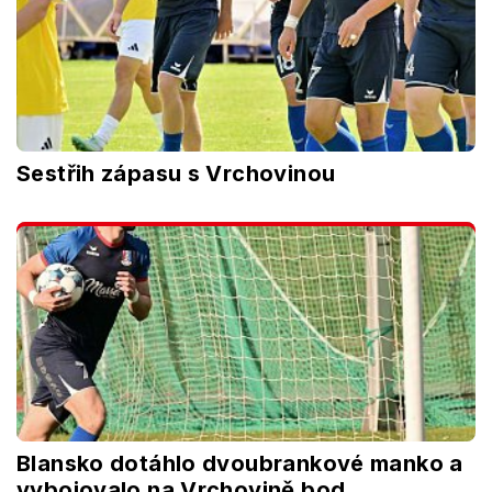
Sestřih zápasu s Vrchovinou
Blansko dotáhlo dvoubrankové manko a
vybojovalo na Vrchovině bod