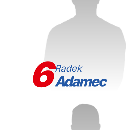
6
Radek
Adamec