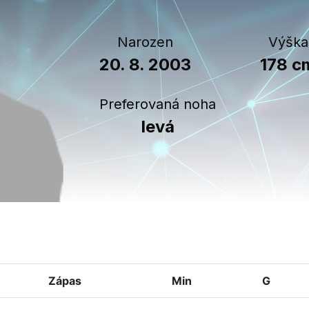
Narozen
Výška
20. 8. 2003
178 c
Preferovaná noha
levá
Zápas
Min
G