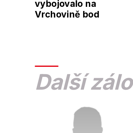
vybojovalo na
Vrchovině bod
Další zálo