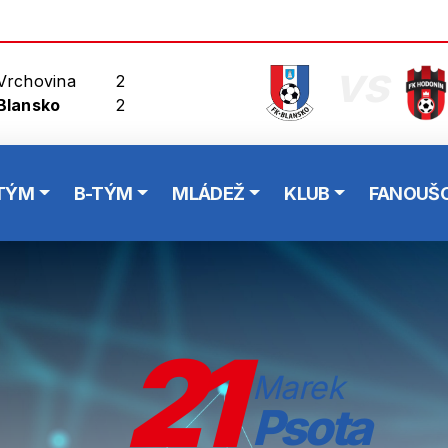
vs
Vrchovina
2
Blansko
2
TÝM
B-TÝM
MLÁDEŽ
KLUB
FANOUŠC
21
Marek
Psota