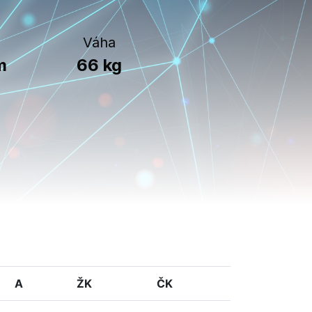
Váha
m
66 kg
A
ŽK
ČK