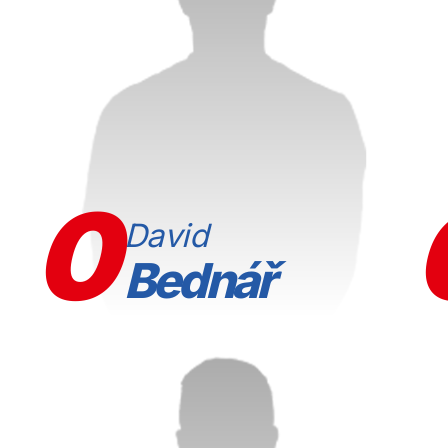
0
David
Bednář