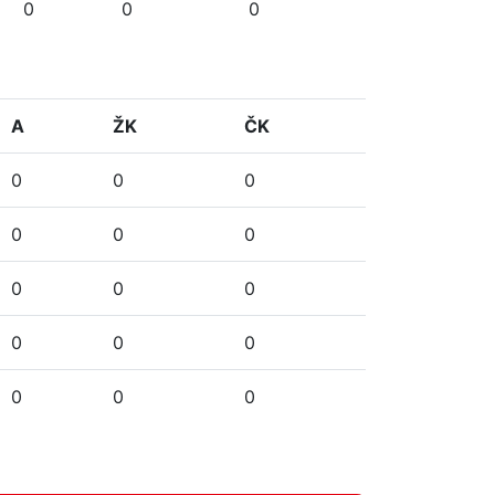
0
0
0
A
ŽK
ČK
0
0
0
0
0
0
0
0
0
0
0
0
0
0
0