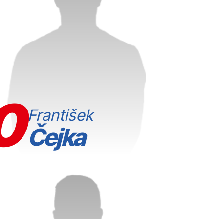
0
František
Čejka