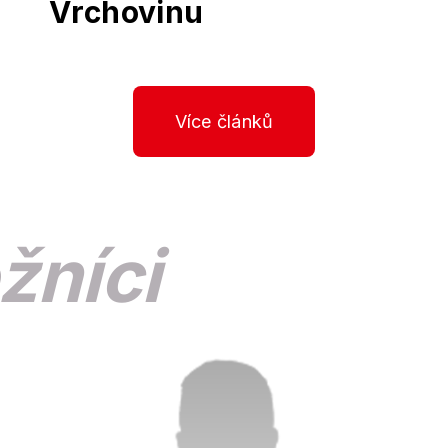
Vrchovinu
Více článků
žníci