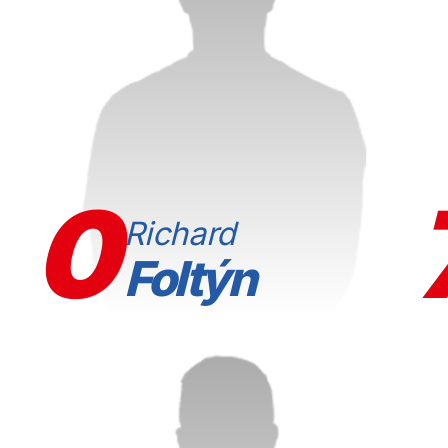
0
Richard
Foltýn