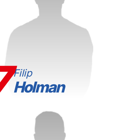
7
Filip
Holman