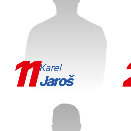
11
Karel
Jaroš