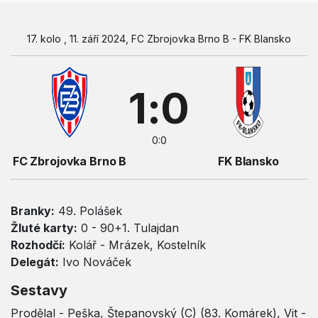
17. kolo , 11. září 2024, FC Zbrojovka Brno B - FK Blansko
1:0
0:0
FC Zbrojovka Brno B
FK Blansko
Branky:
49. Polášek
Žluté karty:
0 - 90+1. Tulajdan
Rozhodčí:
Kolář - Mrázek, Kostelník
Delegát:
Ivo Nováček
Sestavy
Prodělal - Peška, Štepanovský (C) (83. Komárek), Vit -