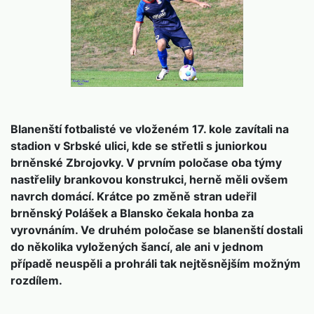
Blanenští fotbalisté ve vloženém 17. kole zavítali na
stadion v Srbské ulici, kde se střetli s juniorkou
brněnské Zbrojovky. V prvním poločase oba týmy
nastřelily brankovou konstrukci, herně měli ovšem
navrch domácí. Krátce po změně stran udeřil
brněnský Polášek a Blansko čekala honba za
vyrovnáním. Ve druhém poločase se blanenští dostali
do několika vyložených šancí, ale ani v jednom
případě neuspěli a prohráli tak nejtěsnějším možným
rozdílem.