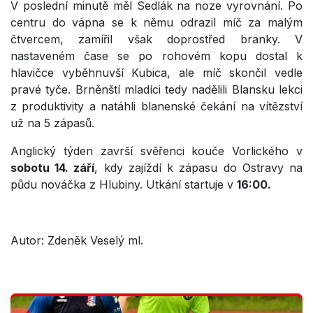
V poslední minutě měl Sedlák na noze vyrovnání. Po
centru do vápna se k němu odrazil míč za malým
čtvercem, zamířil však doprostřed branky. V
nastaveném čase se po rohovém kopu dostal k
hlavičce vyběhnuvší Kubica, ale míč skončil vedle
pravé tyče. Brněnští mladíci tedy nadělili Blansku lekci
z produktivity a natáhli blanenské čekání na vítězství
už na 5 zápasů.
Anglický týden završí svěřenci kouče Vorlického v
sobotu 14. září
, kdy zajíždí k zápasu do Ostravy na
půdu nováčka z Hlubiny. Utkání startuje v
16:00.
Autor: Zdeněk Veselý ml.