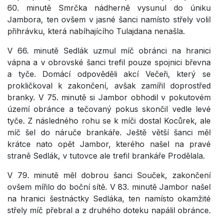
60. minutě Smrčka nádherně vysunul do úniku
Jambora, ten ovšem v jasné šanci namísto střely volil
přihrávku, která nabíhajícího Tulajdana nenašla.
V 66. minutě Sedlák uzmul míč obránci na hranici
vápna a v obrovské šanci trefil pouze spojnici břevna
a tyče. Domácí odpověděli akcí Večeři, který se
prokličkoval k zakončení, avšak zamířil doprostřed
branky. V 75. minutě si Jambor obhodil v pokutovém
území obránce a tečovaný pokus skončil vedle levé
tyče. Z následného rohu se k míči dostal Kocůrek, ale
míč šel do náruče brankáře. Ještě větší šanci měl
krátce nato opět Jambor, kterého našel na pravé
straně Sedlák, v tutovce ale trefil brankáře Prodělala.
V 79. minutě měl dobrou šanci Souček, zakončení
ovšem mířilo do boční sítě. V 83. minutě Jambor našel
na hranici šestnáctky Sedláka, ten namísto okamžité
střely míč přebral a z druhého doteku napálil obránce.