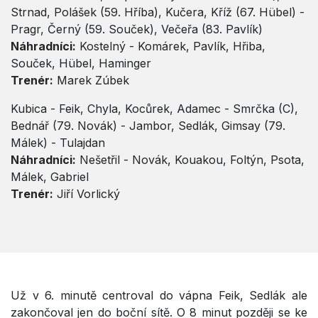
Strnad, Polášek (59. Hříba), Kučera, Kříž (67. Hübel) -
Pragr, Černý (59. Souček), Večeřa (83. Pavlík)
Náhradníci:
Kostelný - Komárek, Pavlík, Hřiba,
Souček, Hübel, Haminger
Trenér:
Marek Zúbek
Kubica - Feik, Chyla, Kocůrek, Adamec - Smrčka (C),
Bednář (79. Novák) - Jambor, Sedlák, Gimsay (79.
Málek) - Tulajdan
Náhradníci:
Nešetřil - Novák, Kouakou, Foltýn, Psota,
Málek, Gabriel
Trenér:
Jiří Vorlický
Už v 6. minutě centroval do vápna Feik, Sedlák ale
zakončoval jen do boční sítě. O 8 minut později se ke