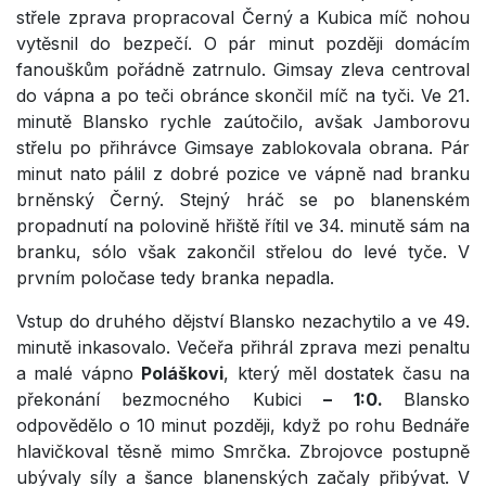
střele zprava propracoval Černý a Kubica míč nohou
vytěsnil do bezpečí. O pár minut později domácím
fanouškům pořádně zatrnulo. Gimsay zleva centroval
do vápna a po teči obránce skončil míč na tyči. Ve 21.
minutě Blansko rychle zaútočilo, avšak Jamborovu
střelu po přihrávce Gimsaye zablokovala obrana. Pár
minut nato pálil z dobré pozice ve vápně nad branku
brněnský Černý. Stejný hráč se po blanenském
propadnutí na polovině hřiště řítil ve 34. minutě sám na
branku, sólo však zakončil střelou do levé tyče. V
prvním poločase tedy branka nepadla.
Vstup do druhého dějství Blansko nezachytilo a ve 49.
minutě inkasovalo. Večeřa přihrál zprava mezi penaltu
a malé vápno
Poláškovi
, který měl dostatek času na
překonání bezmocného Kubici
– 1:0.
Blansko
odpovědělo o 10 minut později, když po rohu Bednáře
hlavičkoval těsně mimo Smrčka. Zbrojovce postupně
ubývaly síly a šance blanenských začaly přibývat. V